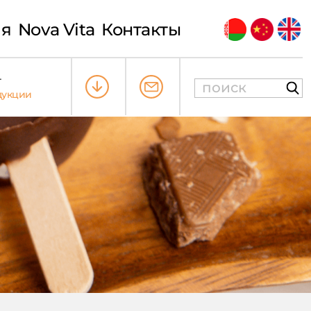
ия
Nova Vita
Контакты
т
дукции