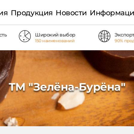
ия
Продукция
Новости
Информац
сть
Широкий выбор
Экспор
150 наименований
90% про
ТМ "Зелёна-Бурёна"