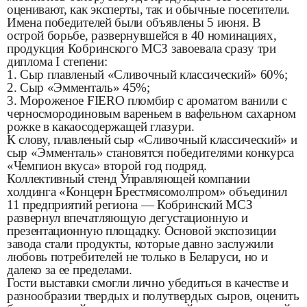
оценивают, как эксперты, так и обычные посетители.
Имена победителей были объявлены 5 июня. В
острой борьбе, развернувшейся в 40 номинациях,
продукция Кобринского МСЗ завоевала сразу три
диплома I степени:
1. Сыр плавленый «Сливочный классический» 60%;
2. Сыр «Эмменталь» 45%;
3. Мороженое FIERO пломбир с ароматом ванили с
черносмородиновым вареньем в вафельном сахарном
рожке в какаосодержащей глазури.
К слову, плавленый сыр «Сливочный классический» и
сыр «Эмменталь» становятся победителями конкурса
«Чемпион вкуса» второй год подряд.
Коллективный стенд Управляющей компании
холдинга «Концерн Брестмясомолпром» объединил
11 предприятий региона — Кобринский МСЗ
развернул впечатляющую дегустационную и
презентационную площадку. Основой экспозиции
завода стали продукты, которые давно заслужили
любовь потребителей не только в Беларуси, но и
далеко за ее пределами.
Гости выставки смогли лично убедиться в качестве и
разнообразии твердых и полутвердых сыров, оценить